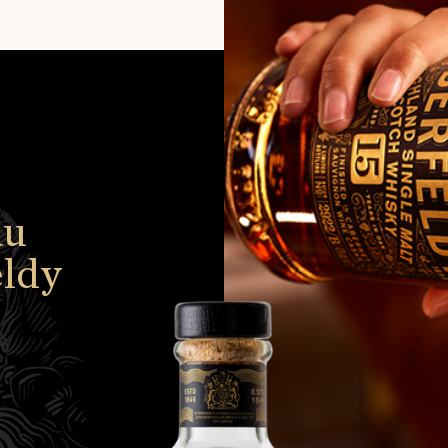
au
eldy