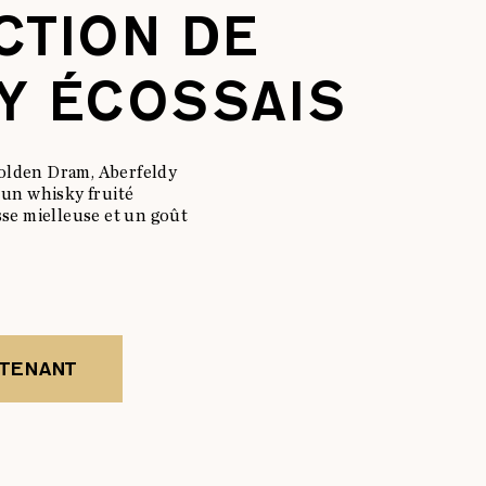
CTION DE
Y ÉCOSSAIS
olden Dram, Aberfeldy
 un whisky fruité
sse mielleuse et un goût
NTENANT