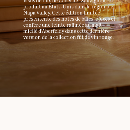
Issus de fûts de Cabernet Sauvignon
produit au États-Unis dans la région de
Napa Valley. Cette édition limitée
présentente des notes de baies, épices et
confére une teinte raffinée au malt
miellé d’Aberfeldy dans cette dernière
version de la collection fût de vin rouge.