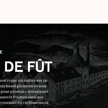
GE
 DE FÛT
non règne en maître sur ce
 mûrissant pleinement sous
en pour produire des saveurs
uses et fruitées ainsi que
provenant du vieillissement